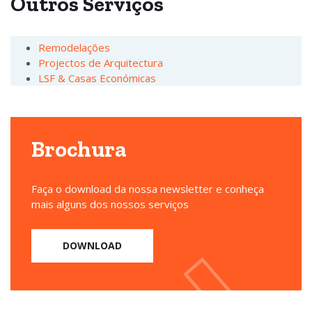
Outros
Serviços
Remodelações
Projectos de Arquitectura
LSF & Casas Económicas
Brochura
Faça o download da nossa newsletter e conheça
mais alguns dos nossos serviços
DOWNLOAD