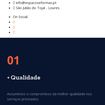
info@espacoseformas.pt
São Julião do Tojal - Loures
On Social:
Orçamento
01
+ Qualidade
Assumimos o compromisso da melhor qualidade nos
serviços prestados